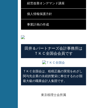
経営改善オンデマンド講座
個人情報保護方針
事業計画の作成
田井＆パートナーズ会計事務所は
ＴＫＣ全国会会員です
ＴＫＣ全国会は、租税正義の実現をめざし
関与先企業の永続的繁栄に奉仕するわが国
最大級の職業会計人集団です。
東京税理士会所属